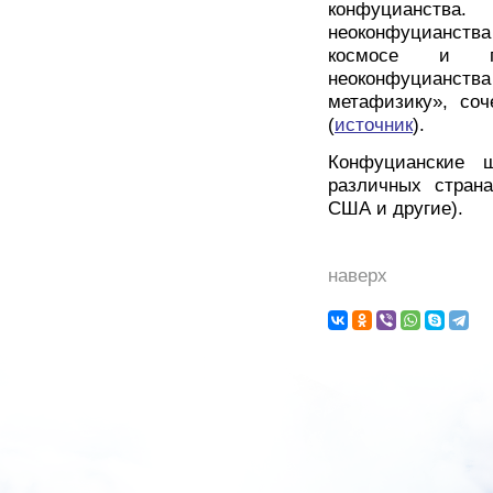
конфуцианств
неоконфуцианств
космосе и поз
неоконфуцианс
метафизику», со
(
источник
).
Конфуцианские ш
различных страна
США и другие).
наверх