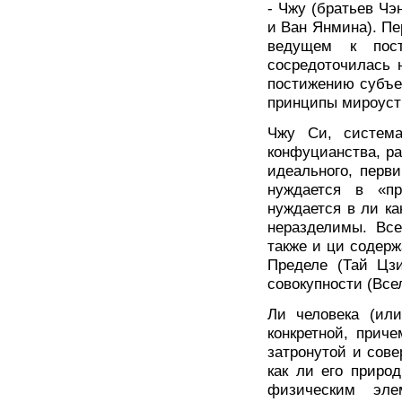
- Чжу (братьев Чэ
и Ван Янмина). Пе
ведущем к пост
сосредоточилась 
постижению субъек
принципы мироуст
Чжу Си, система
конфуцианства, р
идеального, перви
нуждается в «п
нуждается в ли ка
неразделимы. Все
также и ци содер
Пределе (Тай Цз
совокупности (Все
Ли человека (или
конкретной, прич
затронутой и сов
как ли его приро
физическим эле