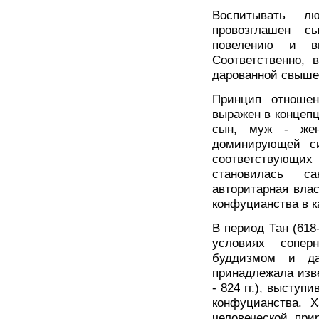
Воспитывать л
провозглашен с
повелению и в
Соответственно, 
дарованной свыше
Принцип отноше
выражен в концепц
сын, муж - жен
доминирующей с
соответствующи
становилась с
авторитарная вла
конфуцианства в 
В период Тан (618
условиях сопер
буддизмом и да
принадлежала изв
- 824 гг.), высту
конфуцианства. 
человеческой при