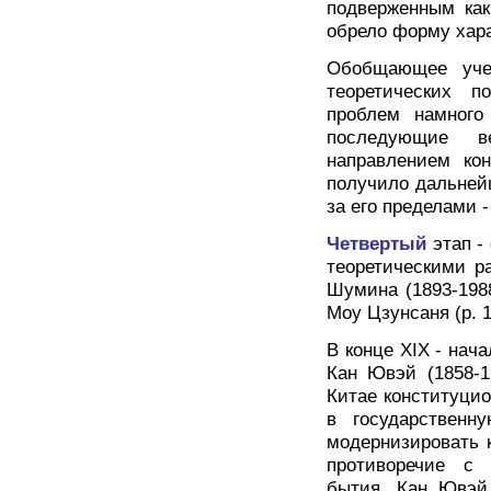
подверженным как
обрело форму хара
Обобщающее уче
теоретических п
проблем намного
последующие в
направлением ко
получило дальнейш
за его пределами -
Четвертый
этап -
теоретическими р
Шумина (1893-1988
Моу Цзунсаня (р. 
В конце XIX - на
Кан Ювэй (1858-1
Китае конституци
в государственн
модернизировать 
противоречие с
бытия. Кан Ювэй