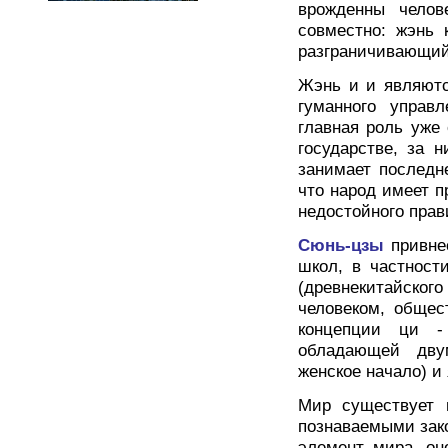
врожденны челов
совместно: жэнь 
разграничивающий
Жэнь и и являютс
гуманного управл
главная роль уже
государстве, за 
занимает последн
что народ имеет п
недостойного прав
Сюнь-цзы
привне
школ, в частност
(древнекитайског
человеком, общес
концепции ци -
обладающей дву
женское начало) и 
Мир существует 
познаваемыми зак
элемент мира, он