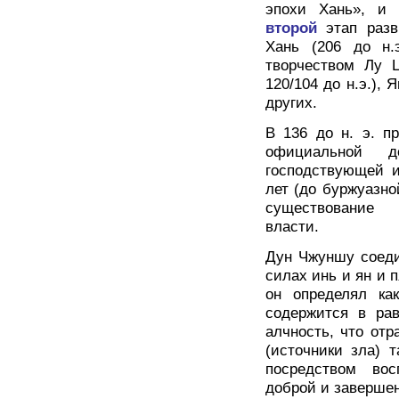
эпохи Хань», и 
второй
этап раз
Хань (206 до н.э
творчеством Лу Ц
120/104 до н.э.), Я
других.
В 136 до н. э. п
официальной д
господствующей и
лет (до буржуазн
существование 
власти.
Дун Чжуншу соеди
силах инь и ян и 
он определял ка
содержится в рав
алчность, что отр
(источники зла) 
посредством вос
доброй и заверше