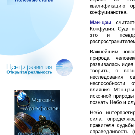
квалификацию орт
конфуцианства.
Мэн-цзы
считает
Конфуция. Судя п
это и псевдо
распространителе
Важнейшим ново
природа челове
развивалась идея 
творить, о воз
неследования с
неспособности о
влияния. Мэн-цзы
исконной природы 
познать Небо и сл
Небо интерпрети
сила, определяю
правителя судьбы
справедливость (