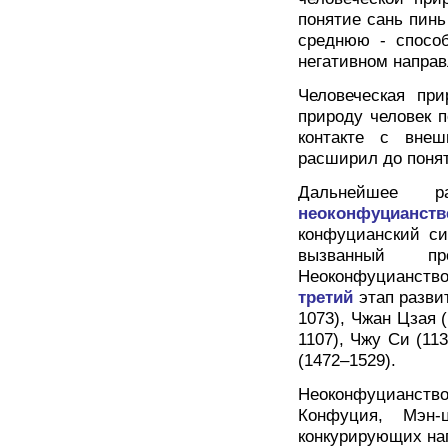
понятие сань пинь
среднюю - способ
негативном направ
Человеческая при
природу человек п
контакте с вне
расширил до поня
Дальнейшее р
неоконфуцианств
конфуцианский си
вызванный пр
Неоконфуцианств
третий
этап разви
1073), Чжан Цзая (
1107), Чжу Си (11
(1472–1529).
Неоконфуцианство 
Конфуция, Мэн-
конкурирующих на