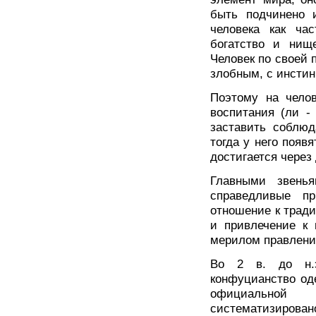
быть подчинено 
человека как ча
богатство и нище
Человек по своей 
злобным, с инсти
Поэтому на чело
воспитания (ли - 
заставить соблюд
тогда у него появ
достигается через
Главными звень
справедливые п
отношение к трад
и привлечение к 
мерилом правления
Во 2 в. до н.э
конфуцианство од
официальной
систематизиров