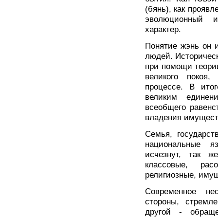
(бянь), как прояв
эволюционный и
характер.
Понятие жэнь он 
людей. Историчес
при помощи теории
великого покоя
процессе. В ито
великим единен
всеобщего равенс
владения имущест
Семья, государст
национальные я
исчезнут, так ж
классовые, рас
религиозные, иму
Современное нео
стороны, стремл
другой - обращ