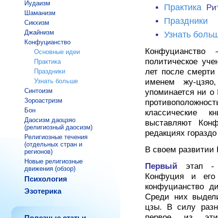
Иудаизм
Практика
Рит
Шаманизм
Праздники
Сикхизм
Джайнизм
Узнать боль
Конфуцианство
Конфуцианство 
Основные идеи
политическое уче
Практика
лет после смерт
Праздники
Узнать больше
именем жу-цзяо
Синтоизм
упоминается ни о 
Зороастризм
противоположност
Бон
классические к
Даосизм даоцзяо
выставляют Кон
(религиозный даосизм)
редакциях гораздо
Религиозные течения
(отдельных стран и
В своем развитии 
регионов)
Новые религиозные
Первый
этап -
движения (обзор)
Конфуция и его
Психология
конфуцианство д
Эзотерика
Среди них выдел
цзы. В силу разн
первое из эти
Полезные статьи